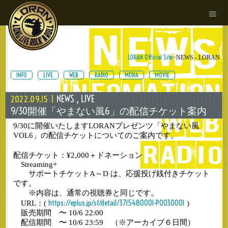
Menu
NEWS
LIVE
LORAN Official Site
>NEWS - LORAN
MOVIE
INFO
LIVE
WEB
RADIO
MEDIA
MOVIE
DISCO
NEWS
, LIVE
2022.09.15 |
9/30開催「やまない風6」の配信チケット案内
PROFILE
9/30に開催いたしますLORANプレゼンツ「やまない風
VOL6」の配信チケットについてのご案内です。
GOODS
配信チケット：¥2,000＋ドネーション
Streaming+
サポートチケットA～D は、応援投げ銭付きチケット
SNS
です。
※内容は、通常の視聴券と同じです。
https://eplus.jp/sf/detail/3715480001-P0030001
URL：(
)
販売期間 〜 10/6 22:00
配信期間 〜 10/6 23:59 （※アーカイブ６日間）